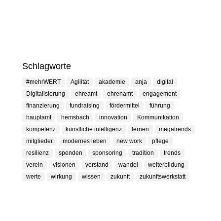
Schlagworte
#mehrWERT
Agilität
akademie
anja
digital
Digitalisierung
ehreamt
ehrenamt
engagement
finanzierung
fundraising
fördermittel
führung
hauptamt
hemsbach
innovation
Kommunikation
kompetenz
künstliche intelligenz
lernen
megatrends
mitglieder
modernes leben
new work
pflege
resilienz
spenden
sponsoring
tradition
trends
verein
visionen
vorstand
wandel
weiterbildung
werte
wirkung
wissen
zukunft
zukunftswerkstatt