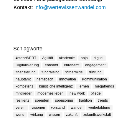
Kontakt:
info@wertewissenwandel.com
Schlagworte
#mehrWERT
Agilität
akademie
anja
digital
Digitalisierung
ehreamt
ehrenamt
engagement
finanzierung
fundraising
fördermittel
führung
hauptamt
hemsbach
innovation
Kommunikation
kompetenz
künstliche intelligenz
lernen
megatrends
mitglieder
modernes leben
new work
pflege
resilienz
spenden
sponsoring
tradition
trends
verein
visionen
vorstand
wandel
weiterbildung
werte
wirkung
wissen
zukunft
zukunftswerkstatt